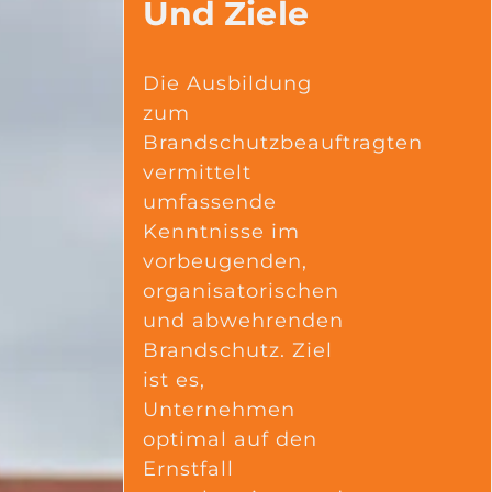
Und Ziele
Die Ausbildung
zum
Brandschutzbeauftragten
vermittelt
umfassende
Kenntnisse im
vorbeugenden,
organisatorischen
und abwehrenden
Brandschutz. Ziel
ist es,
Unternehmen
optimal auf den
Ernstfall