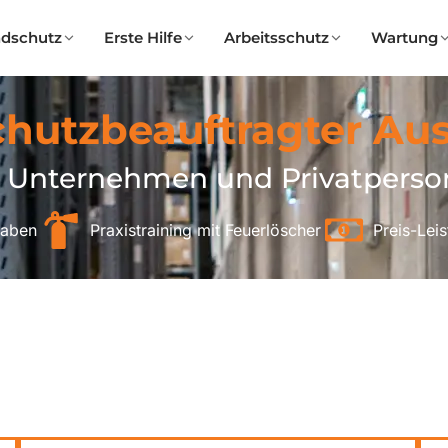
ndschutz
Erste Hilfe
Arbeitsschutz
Wartung
hutzbeauftragter Au
 Unternehmen und Privatpers
aben
Praxistraining mit Feuerlöscher
Preis-Leis