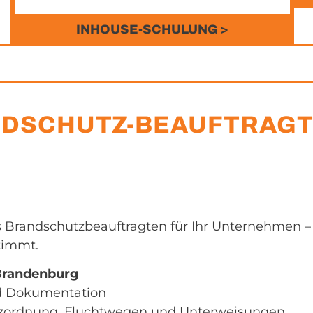
INHOUSE-SCHULUNG >
NDSCHUTZ-BEAUFTRAG
Brandschutzbeauftragten für Ihr Unternehmen – z
stimmt.
 Brandenburg
d Dokumentation
tzordnung, Fluchtwegen und Unterweisungen