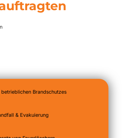
auftragten
en
betrieblichen Brandschutzes
andfall & Evakuierung
nsatz von Feuerlöschern