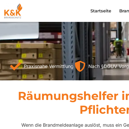
Inhalt
springen
Startseite
Bra
Praxisnahe Vermittlung
Nach §DGUV Vorg
Räumungshelfer im
Pflicht
Wenn die Brandmeldeanlage auslöst, muss ein Geb