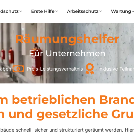
ndschutz
Erste Hilfe
Arbeitsschutz
Wartung
Räumungshelfer
Für Unternehmen
aben
Preis-Leistungsverhältnis
Inklusive Teilna
 betrieblichen Bran
en und gesetzliche Gr
äude schnell, sicher und strukturiert geräumt werden. Hi