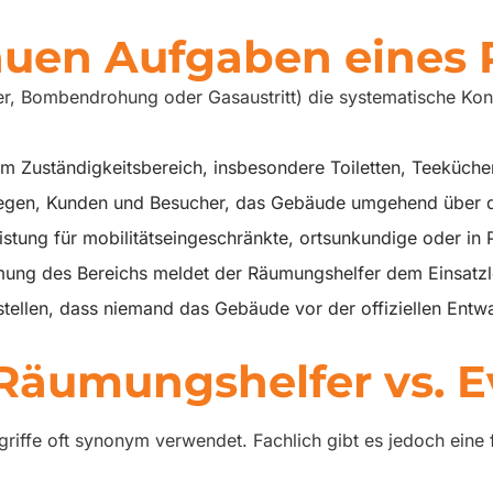
auen Aufgaben eines
er, Bombendrohung oder Gasaustritt) die systematische Kon
im Zuständigkeitsbereich, insbesondere Toiletten, Teeküch
llegen, Kunden und Besucher, das Gebäude umgehend über d
eistung für mobilitätseingeschränkte, ortsunkundige oder in
g des Bereichs meldet der Räumungshelfer dem Einsatzleite
tellen, dass niemand das Gebäude vor der offiziellen Entwa
 Räumungshelfer vs. E
griffe oft synonym verwendet. Fachlich gibt es jedoch ein