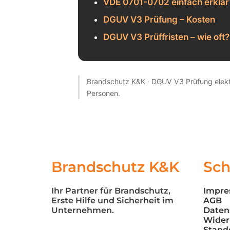
VDE 0701-0702 einfach erklär
DGUV V3 Prüfung – Kosten
DGUV V3 Prüffristen – wie oft?
Brandschutz K&K · DGUV V3 Prüfung elektr
Personen.
Brandschutz K&K
Sch
Ihr Partner für Brandschutz, 
Impr
Erste Hilfe und Sicherheit im 
AGB
Unternehmen.
Daten
Wider
Stand