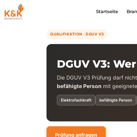
Inhalt
springen
Startseite
Bra
QUALIFIKATION · DGUV V3
DGUV V3: Wer 
Die DGUV V3 Prüfung darf nicht 
befähigte Person
mit geeignete
Elektrofachkraft
befähigte Person
Prüfung anfragen