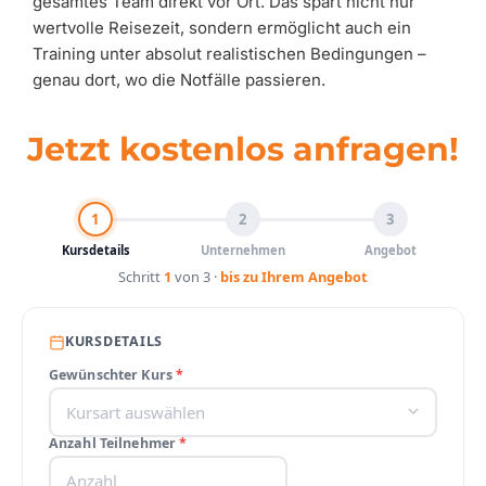
gesamtes Team direkt vor Ort. Das spart nicht nur
wertvolle Reisezeit, sondern ermöglicht auch ein
Training unter absolut realistischen Bedingungen –
genau dort, wo die Notfälle passieren.
Jetzt kostenlos anfragen!
1
2
3
Kursdetails
Unternehmen
Angebot
Schritt
1
von 3
·
bis zu Ihrem Angebot
KURSDETAILS
Gewünschter Kurs
*
Anzahl Teilnehmer
*