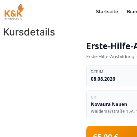
Inhalt
springen
Startseite
Bra
Kursdetails
Erste-Hilfe
Erste-Hilfe-Ausbildun
DATUM
08.08.2026
ORT
Novaura Nauen
Waldemarstraße 15A
,
65,00 €